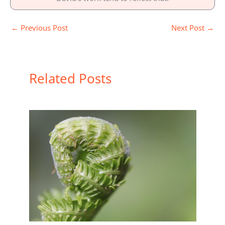
←
Previous Post
Next Post
→
Related Posts