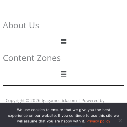
About Us
Menu
Content Zones
Menu
Copyright © 2026 tgagamestick.com | Powered by
tgagamestick.com
We use cookies to ensure that we give you the best
experience on our website. If you continue to use this site we
Y
F
I
L
will assume that you are happy with it.
Privacy policy
o
a
n
i