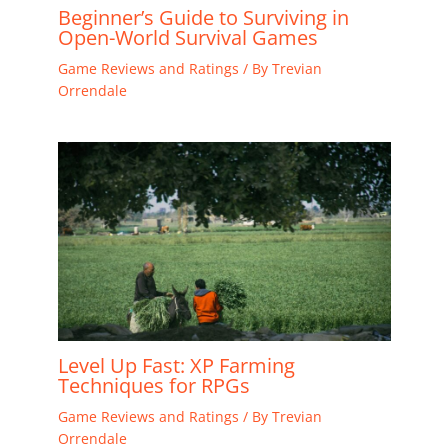
Beginner’s Guide to Surviving in
Open-World Survival Games
Game Reviews and Ratings
/ By
Trevian
Orrendale
Level Up Fast: XP Farming
Techniques for RPGs
Game Reviews and Ratings
/ By
Trevian
Orrendale